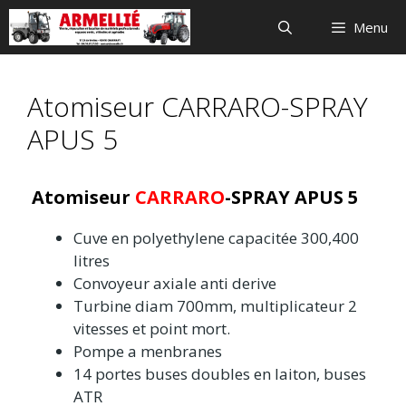
Aller
Menu
au
contenu
Atomiseur CARRARO-SPRAY
APUS 5
Atomiseur
CARRARO
-SPRAY APUS 5
Cuve en polyethylene capacitée 300,400
litres
Convoyeur axiale anti derive
Turbine diam 700mm, multiplicateur 2
vitesses et point mort.
Pompe a menbranes
14 portes buses doubles en laiton, buses
ATR