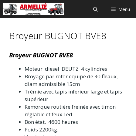
Aller
Menu
au
contenu
Broyeur BUGNOT BVE8
Broyeur BUGNOT BVE8
Moteur diesel DEUTZ 4 cylindres
Broyage par rotor équipé de 30 fléaux,
diam admissible 15cm
Trémie avec tapis inferieur large et tapis
supérieur
Remorque routière freinée avec timon
réglable et feux Led
Bon état, 4600 heures
Poids 2200kg.