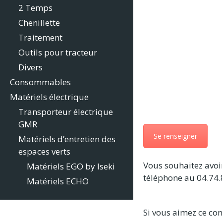
2 Temps
Chenillette
Traitement
Outils pour tracteur
Divers
Consommables
Matériels électrique
Transporteur électrique
GMR
Se renseigner
Matériels d’entretien des
espaces verts
Vous souhaitez avoir
Matériels EGO by Iseki
téléphone au 04.74.
Matériels ECHO
Si vous aimez ce con