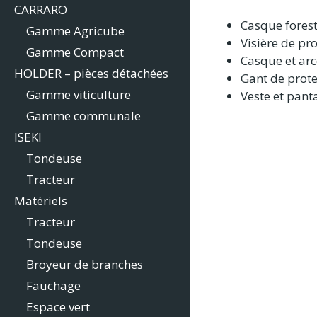
CARRARO
Casque forest
Gamme Agricube
Visière de pro
Gamme Compact
Casque et arc
HOLDER – pièces détachées
Gant de prote
Gamme viticulture
Veste et pant
Gamme communale
ISEKI
Tondeuse
Tracteur
Matériels
Tracteur
Tondeuse
Broyeur de branches
Fauchage
Espace vert