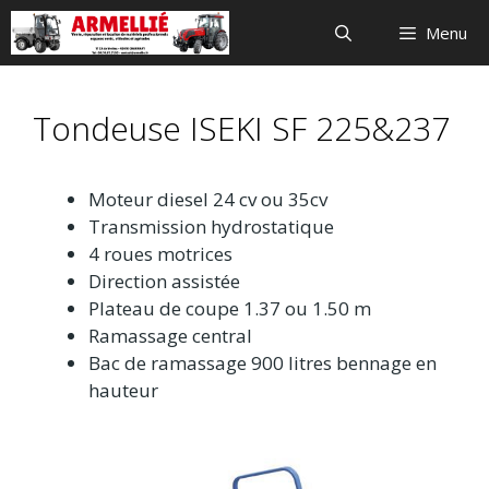
Aller
Menu
au
contenu
Tondeuse ISEKI SF 225&237
Moteur diesel 24 cv ou 35cv
Transmission hydrostatique
4 roues motrices
Direction assistée
Plateau de coupe 1.37 ou 1.50 m
Ramassage central
Bac de ramassage 900 litres bennage en
hauteur