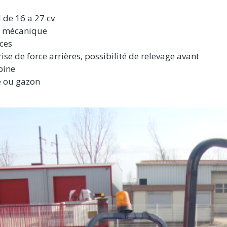
 de 16 a 27 cv
n mécanique
ces
ise de force arrières, possibilité de relevage avant
bine
e ou gazon