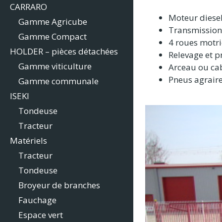
CARRARO
Moteur diesel
Gamme Agricube
Transmissio
Gamme Compact
4 roues motri
HOLDER – pièces détachées
Relevage et pr
Gamme viticulture
Arceau ou ca
Pneus agrair
Gamme communale
ISEKI
Tondeuse
Tracteur
Matériels
Tracteur
Tondeuse
Broyeur de branches
Fauchage
Espace vert