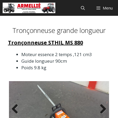
Aller
Menu
au
contenu
Tronçonneuse grande longueur
Tronçonneuse STHIL MS 880
Moteur essence 2 temps ,121 cm3
Guide longueur 90cm
Poids 9.8 kg
Previ
Next