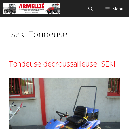
Aller
Menu
au
contenu
Iseki Tondeuse
Tondeuse débroussailleuse ISEKI